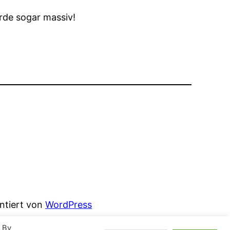
rde sogar massiv!
entiert von
WordPress
. By