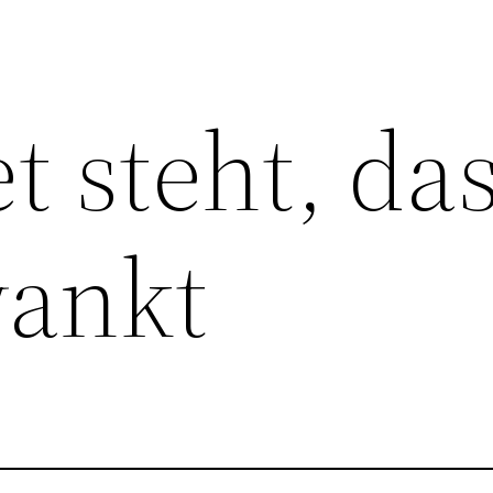
t steht, da
wankt