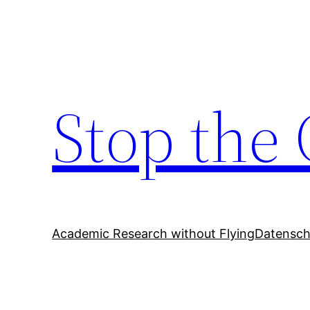
Zum
Inhalt
springen
Stop the 
Academic Research without Flying
Datensch