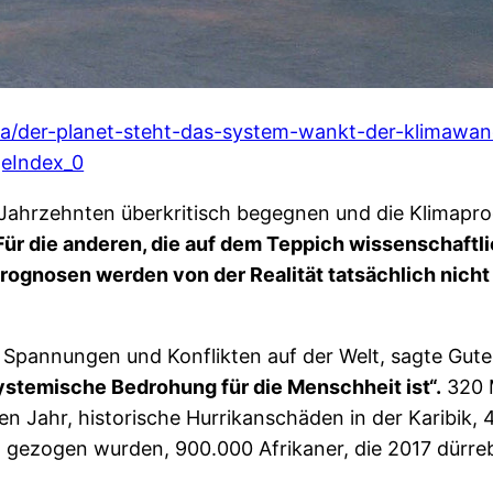
ma/der-planet-steht-das-system-wankt-der-klimawand
geIndex_0
 Jahrzehnten überkritisch begegnen und die Klimaprog
Für die anderen, die auf dem Teppich wissenschaftli
ognosen werden von der Realität tatsächlich nicht 
 Spannungen und Konflikten auf der Welt, sagte Gute
systemische Bedrohung für die Menschheit ist“.
320 M
 Jahr, historische Hurrikanschäden in der Karibik, 41
 gezogen wurden, 900.000 Afrikaner, die 2017 dürr