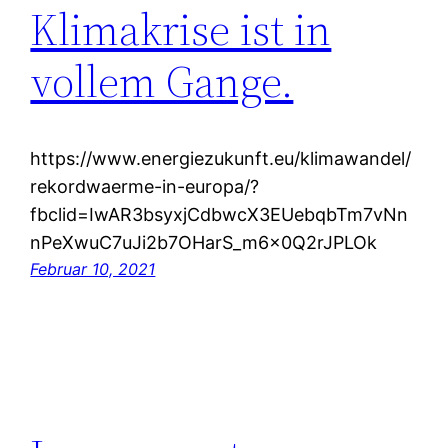
Klimakrise ist in
vollem Gange.
https://www.energiezukunft.eu/klimawandel/
rekordwaerme-in-europa/?
fbclid=IwAR3bsyxjCdbwcX3EUebqbTm7vNn
nPeXwuC7uJi2b7OHarS_m6x0Q2rJPLOk
Februar 10, 2021