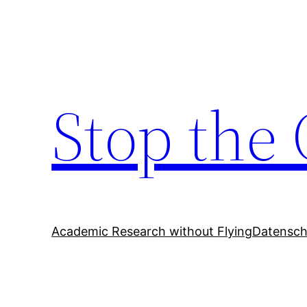
Zum
Inhalt
springen
Stop the 
Academic Research without Flying
Datensch