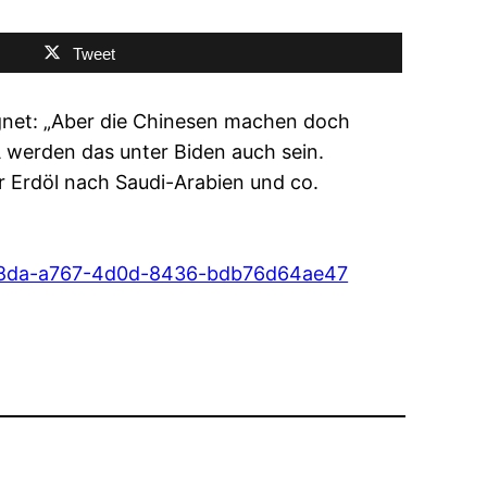
Tweet
egnet: „Aber die Chinesen machen doch
SA werden das unter Biden auch sein.
ür Erdöl nach Saudi-Arabien und co.
39f8da-a767-4d0d-8436-bdb76d64ae47