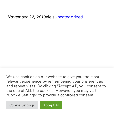
November 22, 2019
niels
Uncategorized
Stop the Climate Crisis!
We use cookies on our website to give you the most
relevant experience by remembering your preferences
and repeat visits. By clicking “Accept All”, you consent to
Mit Stolz präsentiert von
WordPress
the use of ALL the cookies. However, you may visit
"Cookie Settings" to provide a controlled consent.
Cookie Settings
Accept All