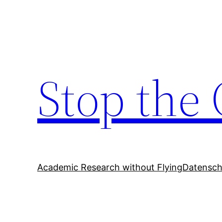
Zum
Inhalt
springen
Stop the 
Academic Research without Flying
Datensch