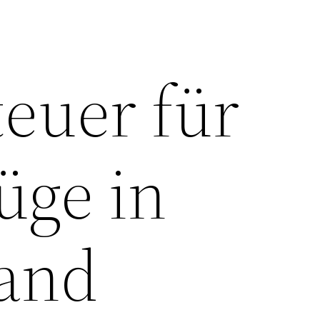
teuer für
üge in
and