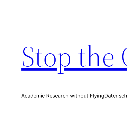
Zum
Inhalt
springen
Stop the 
Academic Research without Flying
Datensch