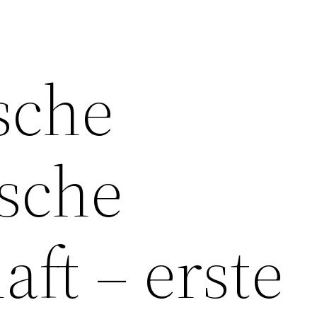
sche
ische
aft – erste