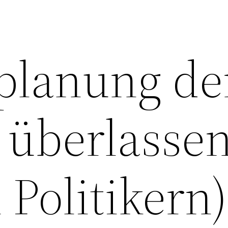
planung de
 überlasse
 Politikern)