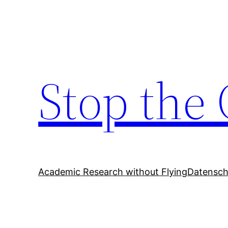
Zum
Inhalt
springen
Stop the 
Academic Research without Flying
Datensch