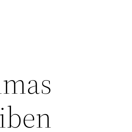
imas
eiben