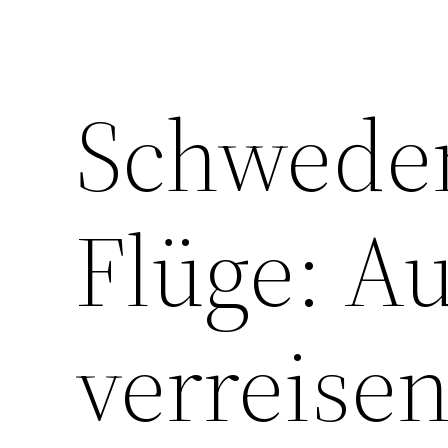
Schwede
Flüge: A
verreisen