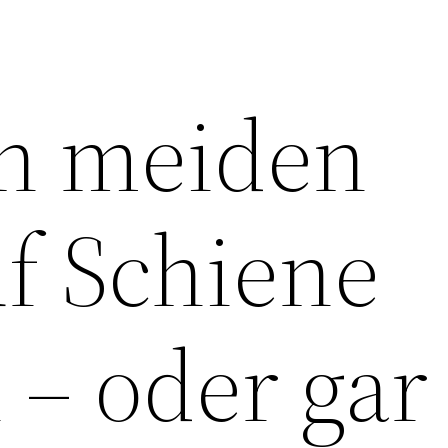
n meiden
uf Schiene
 – oder gar