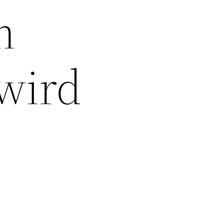
m
wird