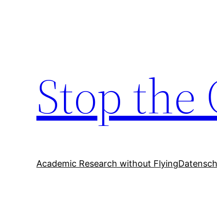
Zum
Inhalt
springen
Stop the 
Academic Research without Flying
Datensch