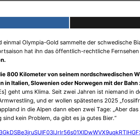
 einmal Olympia-Gold sammelte der schwedische Biath
ortsaison hat ihn das öffentlich-rechtliche Fernseh
en.
 die 800 Kilometer von seinem nordschwedischen W
 in Italien, Slowenien oder Norwegen mit der Bahn 
s] geht ums Klima. Seit zwei Jahren ist niemand in d
rmwrestling, und er wollen spätestens 2025 „fossilfrei
appland in die Alpen dann eben zwei Tage: „Aber das
sind kein Problem, da gibt es ja gutes Bier.“
AR3GkDSBe3jruSUlF03lJrIr56s01XlDwWVX9uqkRTlHG