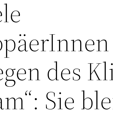
ele
opäerInnen
gen des Kl
am“: Sie bl