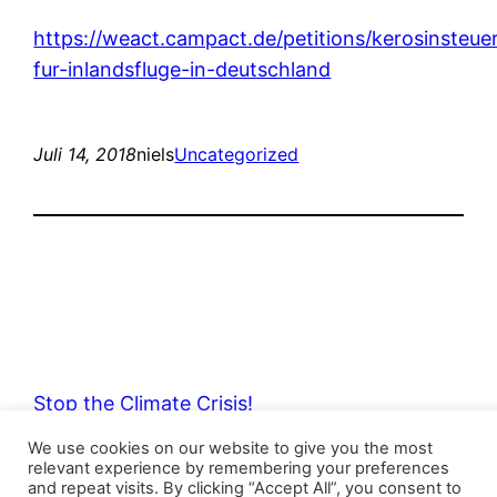
https://weact.campact.de/petitions/kerosinsteue
fur-inlandsfluge-in-deutschland
Juli 14, 2018
niels
Uncategorized
Stop the Climate Crisis!
We use cookies on our website to give you the most
relevant experience by remembering your preferences
Mit Stolz präsentiert von
WordPress
and repeat visits. By clicking “Accept All”, you consent to