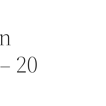
on
– 20