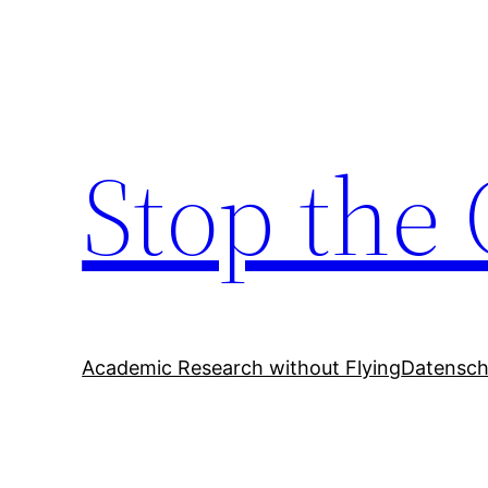
Zum
Inhalt
springen
Stop the 
Academic Research without Flying
Datensch