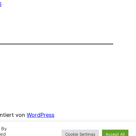
6
entiert von
WordPress
. By
led
Cookie Settings
Accept All