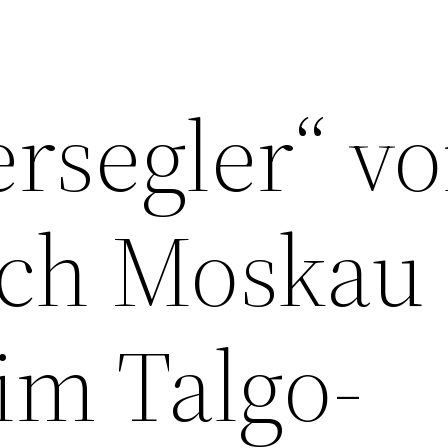
rsegler“ v
ach Moskau 
im Talgo-