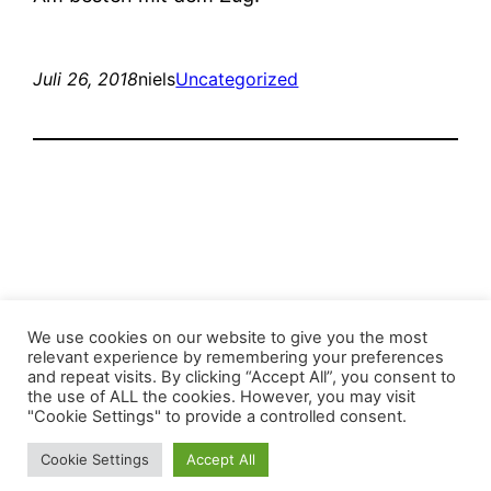
Juli 26, 2018
niels
Uncategorized
Stop the Climate Crisis!
We use cookies on our website to give you the most
relevant experience by remembering your preferences
and repeat visits. By clicking “Accept All”, you consent to
Mit Stolz präsentiert von
WordPress
the use of ALL the cookies. However, you may visit
"Cookie Settings" to provide a controlled consent.
Cookie Settings
Accept All