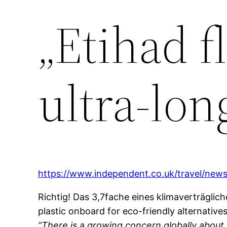
„Etihad fl
ultra-lon
https://www.independent.co.uk/travel/news
Richtig! Das 3,7fache eines klimaverträglic
plastic onboard for eco-friendly alternativ
“There is a growing concern globally about