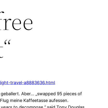
free
t“
light-travel-a8883636.html
t geballert. Aber… „swapped 95 pieces of
m Flug meine Kaffeetasse aufessen.
f years to decompose,”
said Tony Douglas,