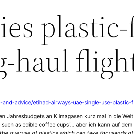
ies plastic-
g-haul fligh
-and-advice/etihad-airways-uae-single-use-plastic-f
hen Jahresbudgets an Klimagasen kurz mal in die Wel
es such as edible coffee cups“… aber ich kann auf de
 the overuse of plastics which can take thousands o