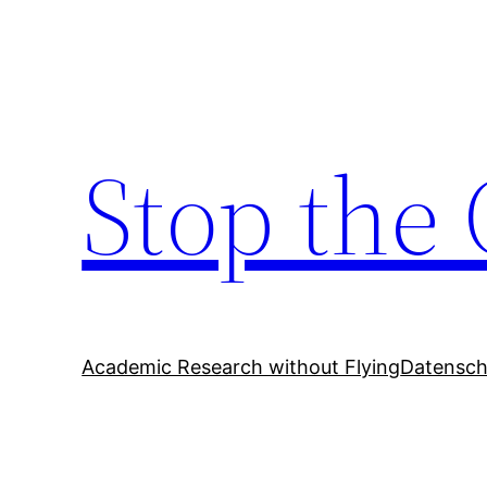
Zum
Inhalt
springen
Stop the 
Academic Research without Flying
Datensch