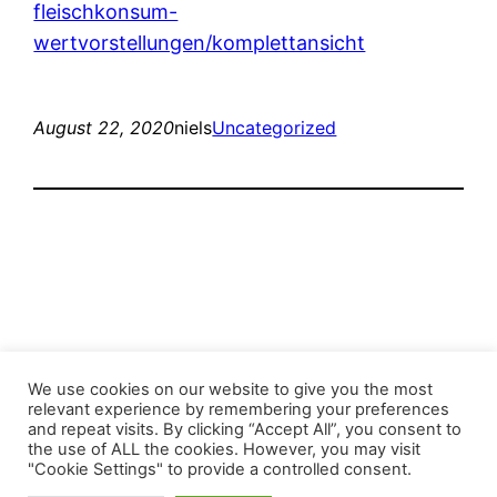
fleischkonsum-
wertvorstellungen/komplettansicht
August 22, 2020
niels
Uncategorized
Stop the Climate Crisis!
We use cookies on our website to give you the most
relevant experience by remembering your preferences
and repeat visits. By clicking “Accept All”, you consent to
Mit Stolz präsentiert von
WordPress
the use of ALL the cookies. However, you may visit
"Cookie Settings" to provide a controlled consent.