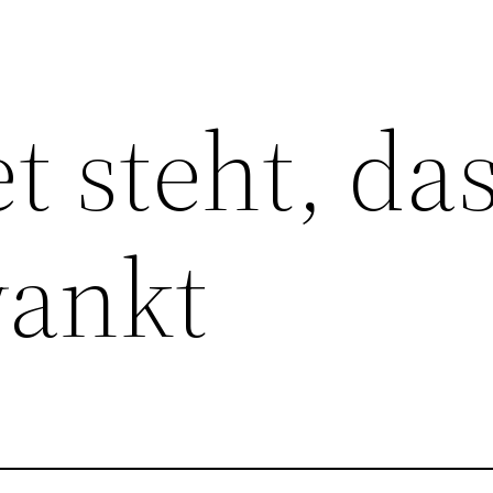
t steht, da
wankt