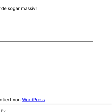
rde sogar massiv!
entiert von
WordPress
. By