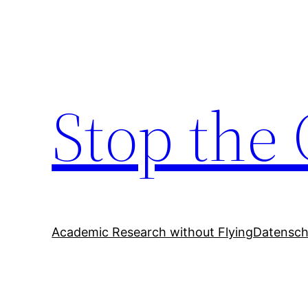
Zum
Inhalt
springen
Stop the 
Academic Research without Flying
Datensch