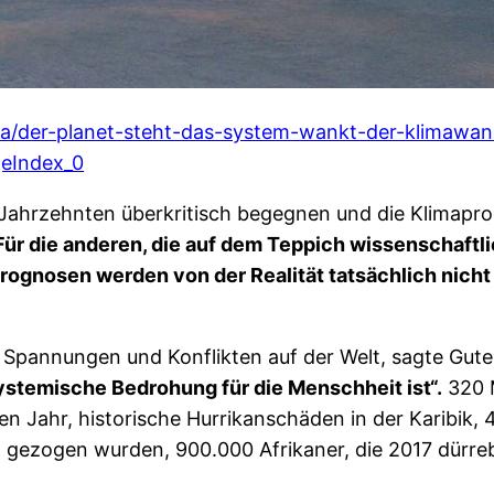
ma/der-planet-steht-das-system-wankt-der-klimawand
geIndex_0
 Jahrzehnten überkritisch begegnen und die Klimaprog
Für die anderen, die auf dem Teppich wissenschaftli
ognosen werden von der Realität tatsächlich nicht 
 Spannungen und Konflikten auf der Welt, sagte Gute
systemische Bedrohung für die Menschheit ist“.
320 M
 Jahr, historische Hurrikanschäden in der Karibik, 41
 gezogen wurden, 900.000 Afrikaner, die 2017 dürr