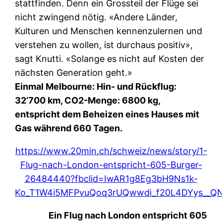
stattfinden. Denn ein Grossteil der Flüge sei
nicht zwingend nötig. «Andere Länder,
Kulturen und Menschen kennenzulernen und
verstehen zu wollen, ist durchaus positiv»,
sagt Knutti. «Solange es nicht auf Kosten der
nächsten Generation geht.»
Einmal Melbourne: Hin- und Rückflug:
32’700 km, CO2-Menge: 6800 kg,
entspricht dem Beheizen eines Hauses mit
Gas während 660 Tagen.
https://www.20min.ch/schweiz/news/story/1-
Flug-nach-London-entspricht-605-Burger-
26484440?fbclid=IwAR1g8Eg3bH9Ns1k-
Ko_T1W4i5MFPvuQoq3rUQwwdi_f20L4DYys__Q
Ein Flug nach London entspricht 605