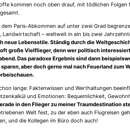
stoffe kommen noch oben drauf, mit tödlichen Folgen
sgesamt.
 dem Paris-Abkommen auf unter zwei Grad begrenzen
 Landwirtschaft – weltweit in ein bis zwei Jahrzehnt
neue Lebensstile. Ständig durch die Weltgeschichte
t große Vielflieger, denn wer politisch interessiert 
habend. Das paradoxe Ergebnis sind dann beispielsw
 sparen, aber doch gerne mal nach Feuerland zum W
orbeischauen.
 schon lange: Faktenwissen und Werthaltungen beeinf
tzenkalkül und Emotionen: Bequemlichkeit, Gewohn
gerade in den Flieger zu meiner Traumdestination st
 getriebenen Welt fest, zu der eben auch Flugreisen
ien, und die Kollegen im Büro doch auch!