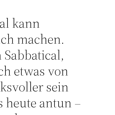
al kann
lich machen.
 Sabbatical,
ch etwas von
ksvoller sein
s heute antun –