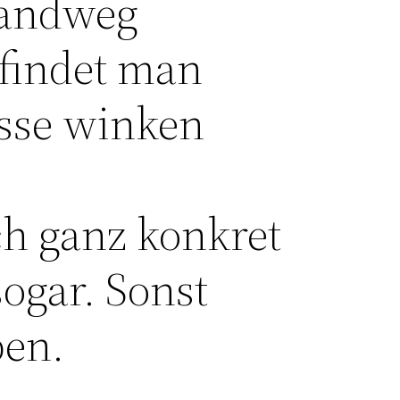
Landweg
 findet man
isse winken
h ganz konkret
ogar. Sonst
ben.