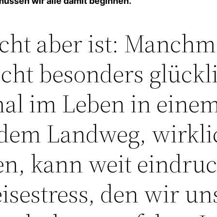
müssen wir alle damit beginnen.
icht aber ist: Manchm
icht besonders glück
al im Leben in einem
 dem Landweg, wirkli
en, kann weit eindruc
eisestress, den wir un