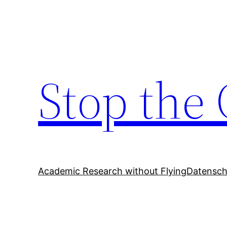
Zum
Inhalt
springen
Stop the 
Academic Research without Flying
Datensch